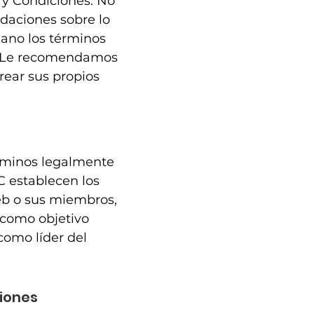
 y Condiciones. No
daciones sobre lo
ano los términos
s. Le recomendamos
ear sus propios
érminos legalmente
C establecen los
web o sus miembros,
n como objetivo
 como líder del
ciones