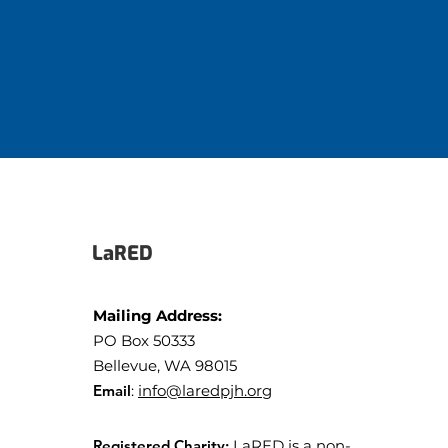
LaRED
Mailing Address:
PO Box 50333
Bellevue, WA 98015
Email
:
info@laredpjh.org
Registered Charity:
LaRED is a non-