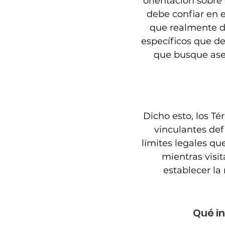
orientación sobre
debe confiar en 
que realmente d
específicos que d
que busque ase
Dicho esto, los T
vinculantes def
límites legales qu
mientras visit
establecer la 
Qué i